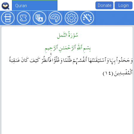
Quran
سُوۡرَةُ النَّمل
بِسۡمِ ٱللَّهِ ٱلرَّحۡمَـٰنِ ٱلرَّحِيمِ
وَجَحَدُواْ بِہَا وَٱسۡتَيۡقَنَتۡهَآ أَنفُسُہُمۡ ظُلۡمً۬ا وَعُلُوًّ۬ا‌ۚ فَٱنظُرۡ كَيۡفَ كَانَ عَـٰقِبَةُ
ٱلۡمُفۡسِدِينَ ( ١٤ )