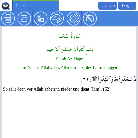
Quran
سُوۡرَةُ النّجْم
بِسۡمِ ٱللَّهِ ٱلرَّحۡمَـٰنِ ٱلرَّحِيمِ
Surah An-Najm
Im Namen Allahs, des Allerbarmers, des Barmherzigen!
فَٱسۡجُدُواْ لِلَّهِ وَٱعۡبُدُواْ ۩ ( ٦٢ )
So fallt denn vor Allah anbetend nieder und dient (Ihm). (62)