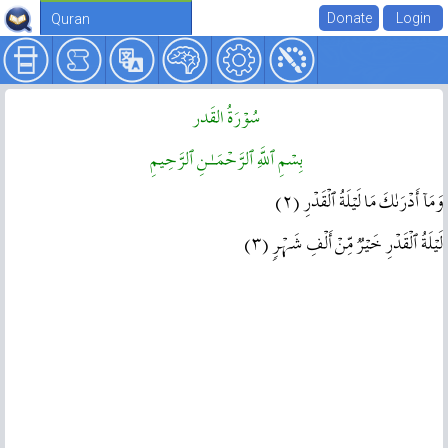
Quran
سُوۡرَةُ القَدر
بِسۡمِ ٱللَّهِ ٱلرَّحۡمَـٰنِ ٱلرَّحِيمِ
وَمَآ أَدۡرَٮٰكَ مَا لَيۡلَةُ ٱلۡقَدۡرِ ( ٢ )
لَيۡلَةُ ٱلۡقَدۡرِ خَيۡرٌ۬ مِّنۡ أَلۡفِ شَہۡرٍ۬ ( ٣ )